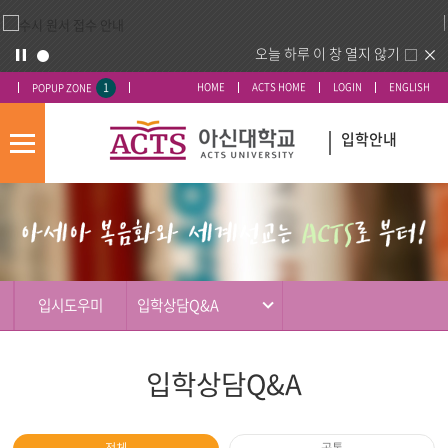
오늘 하루 이 창 열지 않기
1
HOME
ACTS HOME
LOGIN
ENGLISH
POPUP ZONE
입학안내
모
바
입
배
일
시
너
메
도
영
뉴
우
역
미
입시도우미
입학상담Q&A
입학상담Q&A