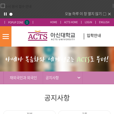
오늘 하루 이 창 열지 않기
1
HOME
ACTS HOME
LOGIN
ENGLISH
POPUP ZONE
입학안내
모
바
입
배
일
시
너
메
도
영
뉴
우
역
미
재외국민과 외국인
공지사항
공지사항