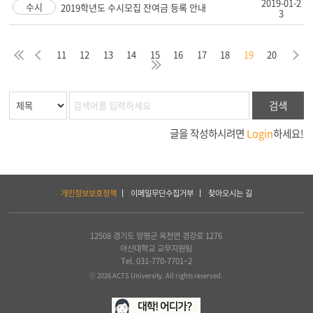
2019-01-2
수시
2019학년도 수시모집 잔여금 등록 안내
3
음
막
처
이
다
11
12
13
14
15
16
17
18
19
20
지
음
전
마
검색
글을 작성하시려면
Login
하세요!
하
개인정보보호정책
이메일무단수집거부
찾아오시는 길
단
서
비
스
12508 경기도 양평군 옥천면 경강로 1276
및
아신대학교 교무지원팀
아
Tel. 031-770-7701~2
세
ⓒ 2026 ACTS University. All rights reserved.
아
연
합