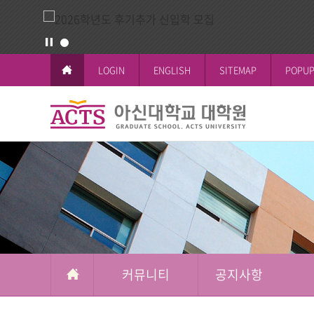
LOGIN
ENGLISH
SITEMAP
POPUP
커
뮤
교육이념과 
공지사항
일반대학원
학사일정
논문작성안
공지사항
니
철학박사(Ph.D.
전체공지
티
시험 및 성
신학박사(Th.D.
일반대학원
석박사통합과
신학대학원
석사과정
선교대학원
커뮤니티
공지사항
교육대학원
상담대학원
복지대학원