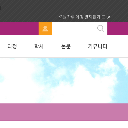
오늘 하루 이 창 열지 않기
과정
학사
논문
커뮤니티
문
강신청
료실
행정부서 안내
묻고답하기
교육대학원
휴·복학 안내
연구윤리자료실
청빙게시판
교육학석사
료실
찾아오시는길
합격자조회/고지서출력
복지대학원
입학원서접수
사회복지학석사
다문화교육복지대학원
지대학원