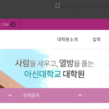
 ZONE
2
대학원소개
입학
비전
내
연혁
모집요강
신학대학원
학칙 및 규정
논문심사일정
묻고답하기
교수소개
자주하는 질
선교대학원
등록 및 수
논문서식자
자료실
)
일반대학원
성경강해학(Th.M.)
일반대학원
행정서식
적안내
장학안내
입학관련자
)
신학대학원
목회학석사
신학대학원
수업자료실
상담대학원
정
선교대학원
문학석사
선교대학원
입학관련서식
교육대학원
교육대학원
입시자료
상담학석사
전체공지
상담대학원
상담대학원
다문화교육복지대학원
복지대학원
편입학
다문화교육복