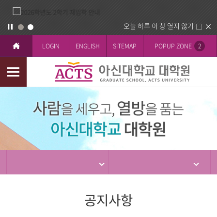
오늘 하루 이 창 열지 않기
LOGIN
ENGLISH
SITEMAP
POPUP ZONE
2
모
바
입
일
학
메
뉴
공지사항