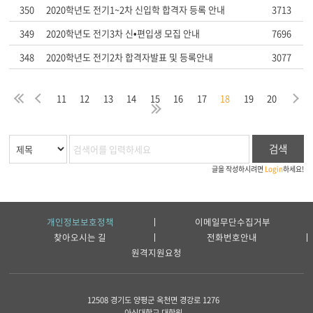
350
2020학년도 전기1~2차 신입학 합격자 등록 안내
3713
349
2020학년도 전기3차 신•편입생 모집 안내
7696
348
2020학년도 전기2차 합격자발표 및 등록안내
3077
음
막
처
이
다
11
12
13
14
15
16
17
18
19
20
지
음
전
마
검색
글을 작성하시려면
Login
하세요!
개인정보보호정책
이메일무단수집거부
찾아오시는 길
전화번호안내
원격지원요청
12508 경기도 양평군 옥천면 경강로 1276
아신대학교 대학원