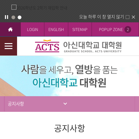
오늘 하루 이 창 열지 않기
LOGIN
ENGLISH
SITEMAP
POPUP ZONE
2
모
바
입
일
학
메
뉴
공지사항
공지사항