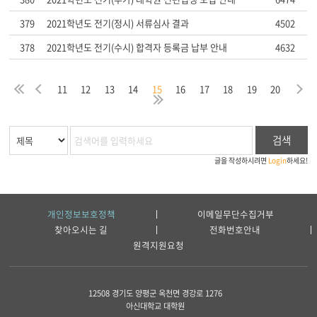
379
2021학년도 전기(정시) 서류심사 결과
4502
378
2021학년도 전기(수시) 합격자 등록금 납부 안내
4632
음
막
처
이
다
11
12
13
14
15
16
17
18
19
20
지
음
전
마
검색
글을 작성하시려면
Login
하세요!
개인정보보호정책
이메일무단수집거부
찾아오시는 길
전화번호안내
원격지원요청
12508 경기도 양평군 옥천면 경강로 1276
아신대학교 대학원