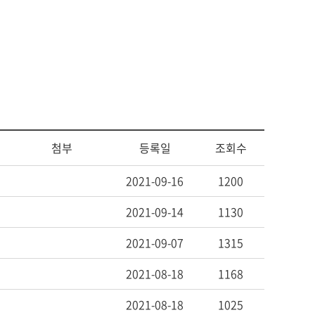
센터
서식자료
소
자체평가보고서
동문기관
대학평의원회
예배
등록금심의위원회
예결산공고
예배일정
업무추진비사용내역
기타
기부금 모금액 및 활용실적
공익신고 및 신고자 보호제도
적립금 운용현황
첨부
등록일
조회수
2021-09-16
1200
2021-09-14
1130
2021-09-07
1315
2021-08-18
1168
2021-08-18
1025