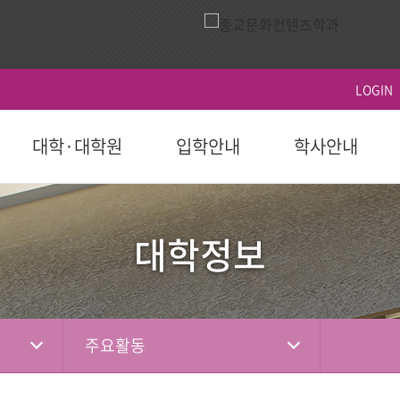
LOGIN
대학·대학원
입학안내
학사안내
ACTS
역사
시설이용
영상
ACTS비전
대학원
대학원
학생지원
홍보 책자
대학원
후원 참여
국제교육원(AIGS)
후원 현황
평
후원
대학정보
도 이후)
학부(2023학년도 이전)
등록
연혁
식당
홍보 영상
장단기발전계
일반대학원
학사일정
학자금대출
대학 요람
홍보단
성적
편의시설
행사 영상
선교대학원
등록 및 수강신
장학
홍보 브로셔
학적
체육시설
상담대학원
시험 및 성적 안
병무-예비군
소셜미디어
선교소식
서
국내 학점교류
산책로
교육혁신센터
주요활동
IGS)
자격증 및 인증서
시설대여
경력개발센터(취
기도편지
대학기관
학교법인
학부제
생활관
사회봉사지원
선교대회