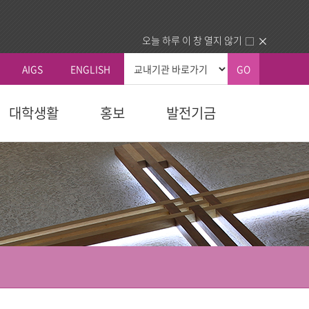
오늘 하루 이 창 열지 않기
AIGS
ENGLISH
GO
대학생활
홍보
발전기금
총장실
커뮤니티
국내외교류
생교육원
자 예우
획
신학대학원
학칙 및 규칙
총장인사말
공지사항
국내 교류기관
청
교육대학원
휴/복학 안내
총장소개
동문회
국외 교류기관
내
다문화교육복지대학원
장학안내
주요활동
건의함
동문교회/기관 인증제
역대총장
묻고답하기
업.사역)
정보교환
소개
대학정보
센터
분실물
동문교회