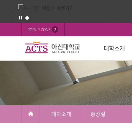
대
배
POPUP ZONE
2
학
너
정
영
대학소개
보
역
교육목표
대학
대학
학생활동
FOCUS on 
대학
후원 안내
설립목적
학과(2024학년
학사일정
학생행사
행사
교육이념
수강신청
학생기구
ACTS 사이버 
인재상
복수/부전공
사회봉사
캠퍼스
ACTS신앙고백
졸업
신간도서
사제동행
대학소개
총장실
국제교육원(A
국외 학점교류
ACTS NEWS
대학상징
연계전공
아신TALK
사제동행