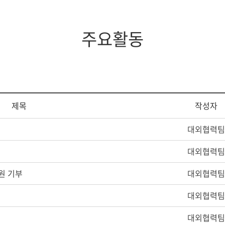
증제
스쿨버스
장애학생지원
조직도
임원현황
세계지역연구
학생상담소
행정부서
역대이사장
IT서비스
주요활동
규정
이사회회의록
학생증발급
학생편의
제목
작성자
대외협력팀
대외협력팀
원 기부
대외협력팀
대외협력팀
대외협력팀