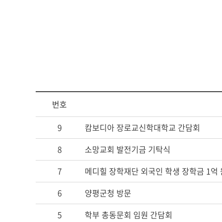
아신4C교양인
ACTS STORY
지나온 활동
심볼
ACTS 갤러리
교가
번호
캠퍼스안내
9
캄보디아 장로교신학대학교 간담회
캠퍼스맵
8
소망교회 발전기금 기탁식
전화번호안내
오시는 길
7
메디힐 장학재단 외국인 학생 장학금 1억 
6
양평군청 방문
5
학부 총동문회 임원 간담회