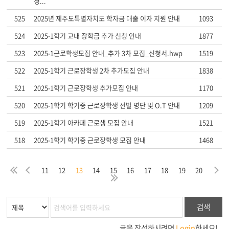
청...
525
2025년 제주도특별자치도 학자금 대출 이자 지원 안내
1093
524
2025-1학기 교내 장학금 추가 신청 안내
1877
523
2025-1근로학생모집 안내_추가 3차 모집_신청서.hwp
1519
522
2025-1학기 근로장학생 2차 추가모집 안내
1838
521
2025-1학기 근로장학생 추가모집 안내
1170
520
2025-1학기 학기중 근로장학생 선발 명단 및 O.T 안내
1209
519
2025-1학기 아카페 근로생 모집 안내
1521
518
2025-1학기 학기중 근로장학생 모집 안내
1468
음
막
처
이
다
11
12
13
14
15
16
17
18
19
20
지
음
전
마
검색
글을 작성하시려면
Login
하세요!