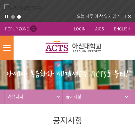
오늘 하루 이 창 열지 않기
POPUP ZONE
LOGIN
AIGS
ENGLISH
2
모
바
게
배
일
시
너
메
판
영
뉴
사
역
제
동
커뮤니티
공지사항
행
공지사항