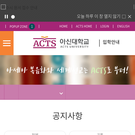
오늘 하루 이 창 열지 않기
1
HOME
ACTS HOME
LOGIN
ENGLISH
POPUP ZONE
입학안내
모
바
입
배
일
시
너
메
도
영
뉴
우
역
미
공지사항