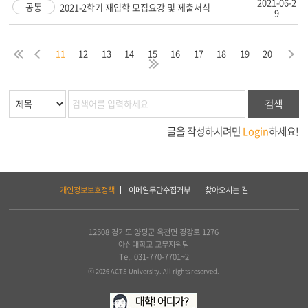
2021-06-2
공통
2021-2학기 재입학 모집요강 및 제출서식
9
음
막
처
이
다
11
12
13
14
15
16
17
18
19
20
지
음
전
마
검색
글을 작성하시려면
Login
하세요!
하
개인정보보호정책
이메일무단수집거부
찾아오시는 길
단
서
비
스
12508 경기도 양평군 옥천면 경강로 1276
및
아신대학교 교무지원팀
아
Tel. 031-770-7701~2
세
ⓒ 2026 ACTS University. All rights reserved.
아
연
합