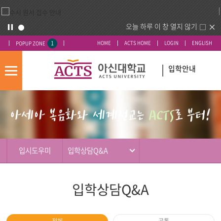
오늘 하루 이 창 열지 않기
1
HOME
ACTS HOME
LOGIN
ENGLISH
POPUP ZONE
입학안내
모
바
입
배
일
시
너
메
도
영
뉴
우
역
미
입시도우미
입학상담Q&A
입학상담Q&A