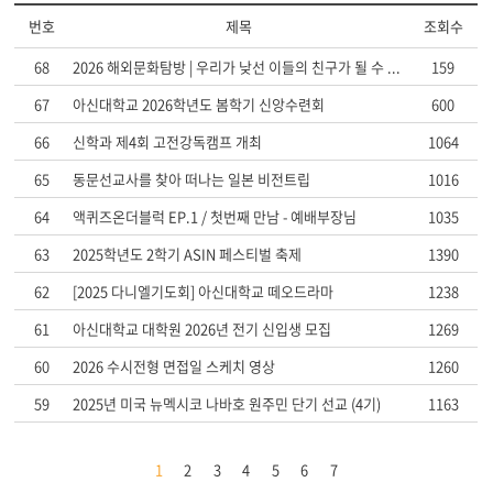
번호
제목
조회수
68
2026 해외문화탐방 | 우리가 낮선 이들의 친구가 될 수 ...
159
67
아신대학교 2026학년도 봄학기 신앙수련회
600
66
신학과 제4회 고전강독캠프 개최
1064
65
동문선교사를 찾아 떠나는 일본 비전트립
1016
64
액퀴즈온더블럭 EP.1 / 첫번째 만남 - 예배부장님
1035
63
2025학년도 2학기 ASIN 페스티벌 축제
1390
62
[2025 다니엘기도회] 아신대학교 떼오드라마
1238
61
아신대학교 대학원 2026년 전기 신입생 모집
1269
60
2026 수시전형 면접일 스케치 영상
1260
59
2025년 미국 뉴멕시코 나바호 원주민 단기 선교 (4기)
1163
1
2
3
4
5
6
7