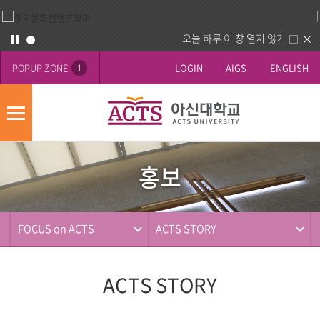
오늘 하루 이 창 열지 않기
POPUP ZONE
LOGIN
AIGS
ENGLISH
1
모
바
홍
배
일
보
너
메
홍보
영
뉴
사
역
제
동
FOCUS on ACTS
ACTS STORY
행
ACTS STORY