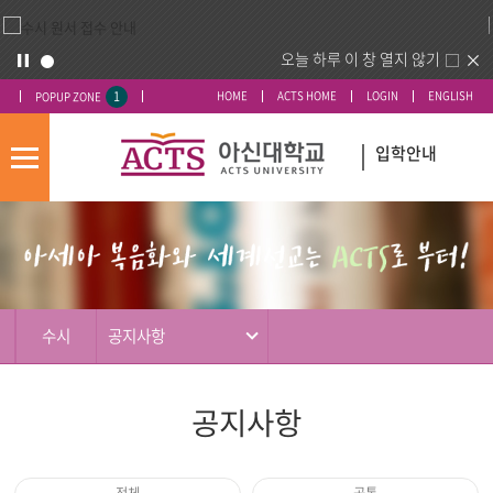
오늘 하루 이 창 열지 않기
1
HOME
ACTS HOME
LOGIN
ENGLISH
POPUP ZONE
입학안내
모
바
입
배
일
시
너
메
도
영
뉴
우
역
미
수시
공지사항
공지사항