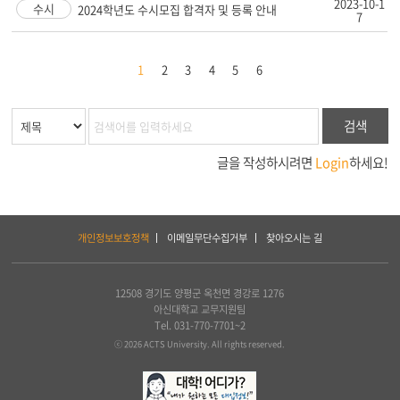
2023-10-1
수시
2024학년도 수시모집 합격자 및 등록 안내
7
1
2
3
4
5
6
검색
글을 작성하시려면
Login
하세요!
하
개인정보보호정책
이메일무단수집거부
찾아오시는 길
단
서
비
스
12508 경기도 양평군 옥천면 경강로 1276
및
아신대학교 교무지원팀
아
Tel. 031-770-7701~2
세
ⓒ 2026 ACTS University. All rights reserved.
아
연
합
신