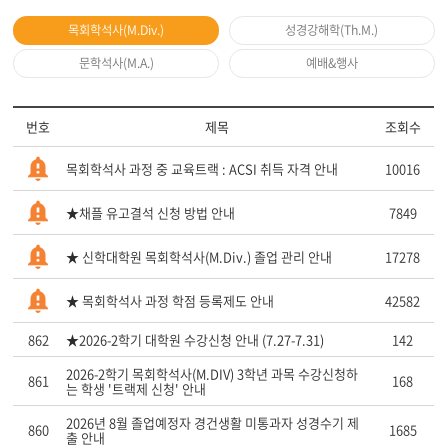
목회학석사(M.Div.)
성경강해학(Th.M.)
문학석사(M.A.)
예배&행사
번호
제목
조회수
목회학석사 과정 중 교육트랙 : ACSI 취득 자격 안내
10016
★채플 유고결석 신청 방법 안내
7849
★ 신학대학원 목회학석사(M.Div.) 졸업 관리 안내
17278
★ 목회학석사 과정 학점 등록제도 안내
42582
862
★2026-2학기 대학원 수강신청 안내 (7.27-7.31)
142
2026-2학기 목회학석사(M.DIV) 3학년 과목 수강신청하
861
168
는 학생 '트랙제 신청' 안내
2026년 8월 졸업예정자 경건생활 미통과자 성경수기 제
860
1685
출 안내