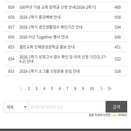
859
100주년 기념 교회 장학금 신청 안내(2026-2학기)
480
858
2026-1학기 종강예배 안내
958
857
2026-1학기 경건생활점수 확인기간 안내
534
856
2026 아신 Together 행사 안내
646
855
열린교회 인재양성장학금 홍보 안내
451
2026-1학기 성경고사 점수 확인 및 이의 신청 기간(3.27~
854
532
4.2) 안내
853
2026-1학기 소그룹 신앙운동 모임 안내
528
막
음
지
다
마
1
2
3
4
5
6
7
8
9
10
검색
글을 작성하시려면
Login
하세요!