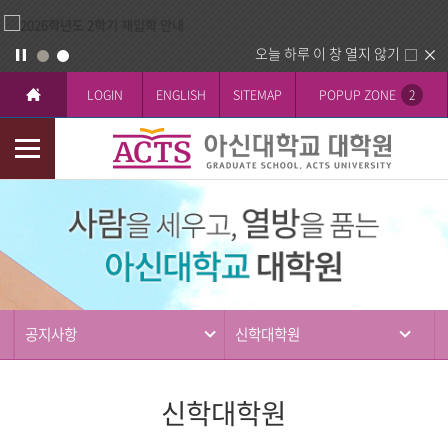
오늘 하루 이 창 열지 않기
LOGIN
ENGLISH
SITEMAP
POPUP ZONE
2
모
바
커
일
뮤
메
니
뉴
티
공지사항
신학대학원
신학대학원