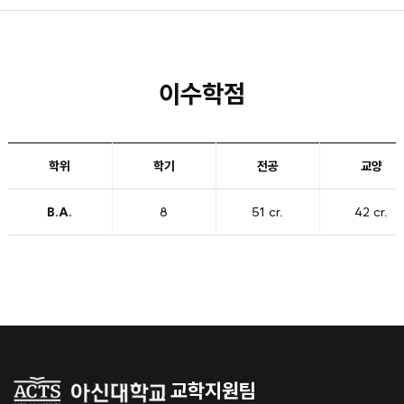
이수학점
학위
학기
전공
교양
B.A.
8
51 cr.
42 cr.
교학지원팀