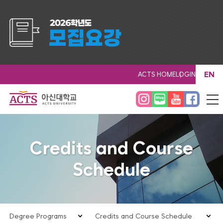
EN
ACTS HOME
LOGIN
Credits and Course
Schedule
Degree Programs
Credits and Course Schedule